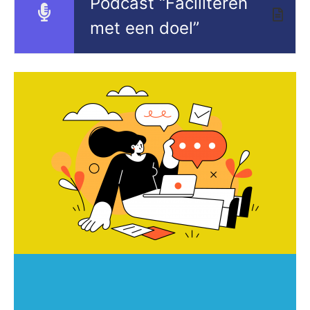
Podcast “Faciliteren
met een doel”