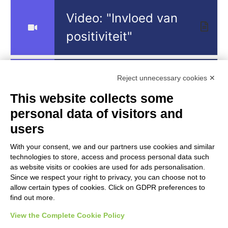
Video: "Invloed van
positiviteit"
Video: Hall of
Reject unnecessary cookies ✕
Icebreakers: Yarn Web
This website collects some
personal data of visitors and
users
With your consent, we and our partners use cookies and similar
technologies to store, access and process personal data such
2023-1-NL01-KA220-000156207
as website visits or cookies are used for ads personalisation.
Since we respect your right to privacy, you can choose not to
Funded by the European Union. Views and opinions expressed are
allow certain types of cookies. Click on GDPR preferences to
however those of the author(s) only and do not necessarily reflect
find out more.
those of the European Union or the European Education and Culture
Executive Agency (EACEA). Neither the European Union nor EACEA
View the Complete Cookie Policy
can be held responsible for them.